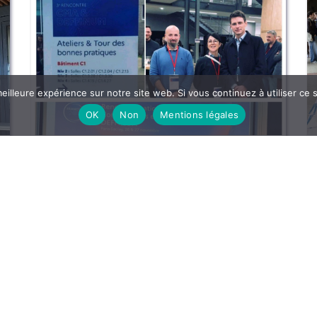
eilleure expérience sur notre site web. Si vous continuez à utiliser ce
OK
Non
Mentions légales
3e rencontres CMA & Deffinum à
Paris
27 novembre 2024 | Articles
L'équipe PhOENIX était présente aux 3e rencontres
CMA & Deffinum à Paris.
+
+