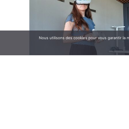
Nous utilisons des cookies pour vous garantir la m
2e année pour le projet PhOENIX
17 décembre 2024 | Articles
Le Projet PhOENIX, dédié au développement d’outils
numériques innovants pour la formation en
photonique, est dans sa deuxième année de
déploiement.