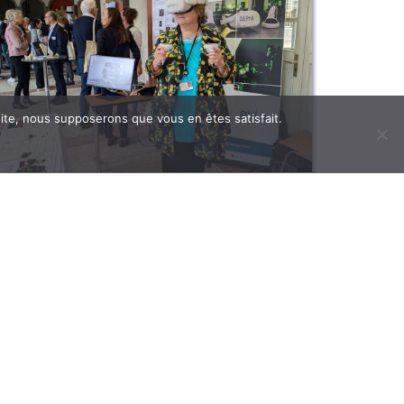
 site, nous supposerons que vous en êtes satisfait.
Démonstration du projet PhOENIX
à Besançon
15 octobre 2024 | Articles
L'équipe PhOENIX présente ses dispositifs de
formation numériques dans le cadre des French
Photonics Days à Besançon.
+