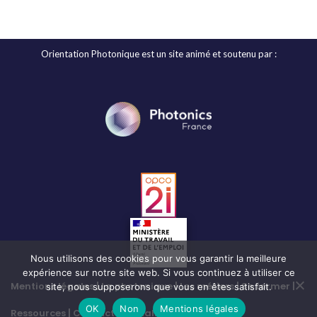
Orientation Photonique est un site animé et soutenu par :
Nous utilisons des cookies pour vous garantir la meilleure
expérience sur notre site web. Si vous continuez à utiliser ce
Mentions légales
La photonique
Les métiers
Se former
site, nous supposerons que vous en êtes satisfait.
OK
Non
Mentions légales
Ressources
Contact
Actualités