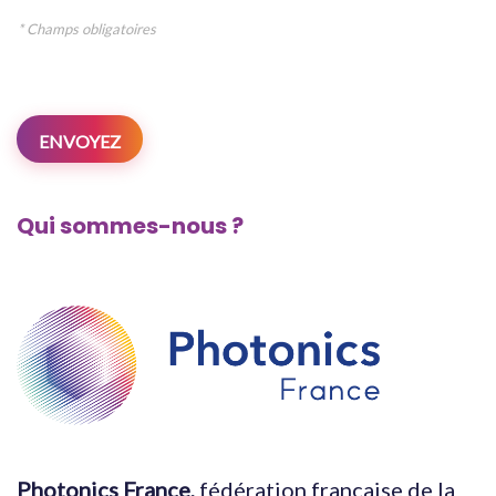
e
* Champs obligatoires
l
l
e
s
ENVOYEZ
Qui sommes-nous ?
Photonics France,
fédération française de la