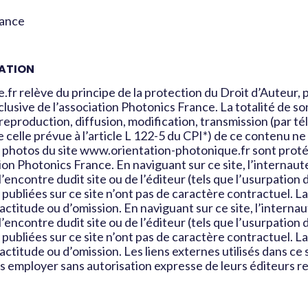
rance
SATION
r relève du principe de la protection du Droit d’Auteur, po
xclusive de l’association Photonics France. La totalité de so
eproduction, diffusion, modification, transmission (par t
elle prévue à l’article L 122-5 du CPI*) de ce contenu ne 
s photos du site www.orientation-photonique.fr sont proté
ation Photonics France. En naviguant sur ce site, l’internau
encontre dudit site ou de l’éditeur (tels que l’usurpation 
 publiées sur ce site n’ont pas de caractère contractuel. L
ctitude ou d’omission. En naviguant sur ce site, l’interna
encontre dudit site ou de l’éditeur (tels que l’usurpation 
 publiées sur ce site n’ont pas de caractère contractuel. L
titude ou d’omission. Les liens externes utilisés dans ce 
 les employer sans autorisation expresse de leurs éditeurs r