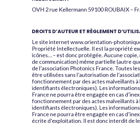
OVH 2 rue Kellermann 59100 ROUBAIX – F
DROITS D’AUTEUR ET RÈGLEMENT D’UTILI
Le site internet www.orientation-photonique.f
Propriété Intellectuelle. Il est la propriété e
icônes… – est donc protégée. Aucune copie, r
de communication) même partielle (autre que c
de l’association Photonics France. Toutes le
être utilisées sans l’autorisation de l’associ
fonctionnement par des actes malveillants à l’
identifiants électroniques). Les informations
France ne pourra être engagée en cas d’inexa
fonctionnement par des actes malveillants à l’
identifiants électroniques). Les informations
France ne pourra être engagée en cas d’inexac
écrite d’exploitation. Il est donc interdit de