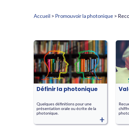
Accueil
>
Promouvoir la photonique
> Reco
Définir la photonique
Valo
Quelques définitions pour une
Recue
présentation orale ou écrite de la
chiffr
photonique.
photo
+